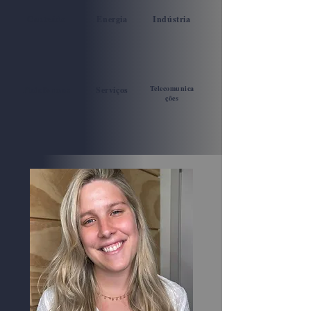
Conteúdo
Energia
Indústria
Telecomunica
Plataformas
Serviços
ções