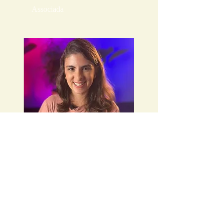
Associada
Bruna Cataldo
Associada